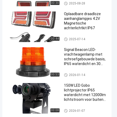
Draadloze aanhangwagellicht
00:30
2025-08-28
en
Oplaadbare draadloze
aanhanglampjes 4.2V
Magnetische
achterlichtkit IP67
Draadloze aanhangwagellicht
00:44
2025-07-14
en
Signal Beacon LED-
vrachtwagenlamp met
schroefgebouwde basis,
IP65 waterdicht en 30
PCS SMD 5730-LED's voor
industrieel gebruik
Signal beacon
00:53
2026-01-14
150W LED Gobo
lichtprojector IP65
waterdicht met 12000lm
lichtstroom voor buiten
veiligheidstoepassingen
Gobo lichtprojector
00:08
2026-01-07