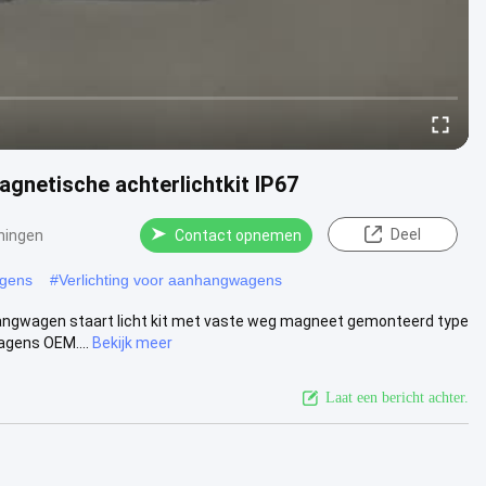
gnetische achterlichtkit IP67
Deel
ningen
Contact opnemen
agens
#
Verlichting voor aanhangwagens
hangwagen staart licht kit met vaste weg magneet gemonteerd type
agens OEM....
Bekijk meer
Laat een bericht achter.