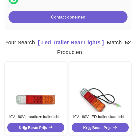
Contact opnemen
Your Search
[ Led Trailer Rear Lights ]
Match
52
Producten
10V - 80V draadloze trailerlichten
10V - 80V LED-trailer staartlichten
Drie-kleurige LED-trailer
Drie-kleurig vorklift staartlicht met
Krijg Beste Prijs
achterlichten
materialen van PC-lens
Krijg Beste Prijs