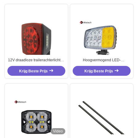
12V draadloze trailerachterlichten
Hoogvermogend LED-
IP67 Magnetische remlichten
landbouwschermen 10V - 32V
Krijg Beste Prijs
OEM
Tractor LED-koplamp
Krijg Beste Prijs
Video