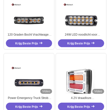
120 Graden Bocht Vrachtwagen
24W LED noodlicht voor
Stroboscoop LED Licht 18W LED
voertuigen Truck Flash Strobe
Noodvoertuig Lichten
Krijg Beste Prijs
Krijg Beste Prijs
lichten
Video
Video
Power Emergency Truck Strobe
4.2V draadloze
Light 18W LED Emergency
aanhangwagellampen Op maat
Krijg Beste Prijs
Vehicle Lights
Krijg Beste Prijs
gemaakte LED-