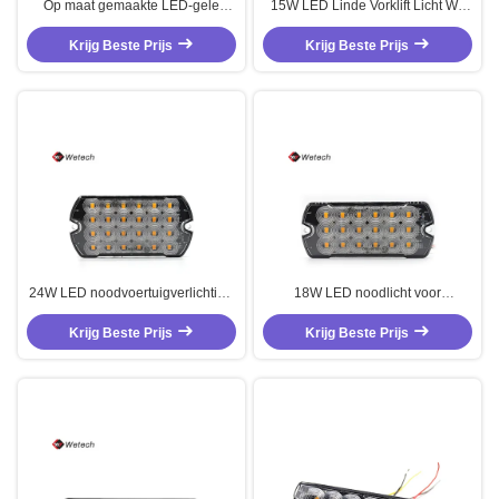
Op maat gemaakte LED-gele
15W LED Linde Vorklift Licht Wit
straallamp 12W noodstraallichten
En Rood Kleur
Krijg Beste Prijs
voor vrachtwagens
Krijg Beste Prijs
24W LED noodvoertuigverlichting
18W LED noodlicht voor
vrachtwagen stroboscoop LED
voertuigen Truck Strobe LED licht
Krijg Beste Prijs
licht
Krijg Beste Prijs