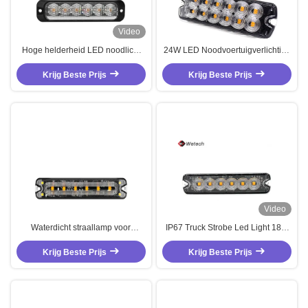
Video
Hoge helderheid LED noodlicht
24W LED Noodvoertuigverlichting
voor vrachtwagens 18W LED
IP67 Waterdichte Truck
noodlicht voor voertuigen
Krijg Beste Prijs
Stroboscoopverlichting 12-24V
Krijg Beste Prijs
DC
Video
Waterdicht straallamp voor
IP67 Truck Strobe Led Light 18W
vrachtwagens 18W LED noodlicht
LED noodlicht voor voertuigen
voor voertuigen met functionele
Krijg Beste Prijs
met functionele knipperpatroon
Krijg Beste Prijs
knipperpatroon