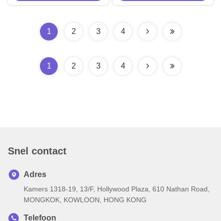
aanhangwagellampen Kit E9
Emark CE RoHS
1
2
3
4
1
2
3
4
Snel contact
Adres
Kamers 1318-19, 13/F, Hollywood Plaza, 610 Nathan Road,
MONGKOK, KOWLOON, HONG KONG
Telefoon