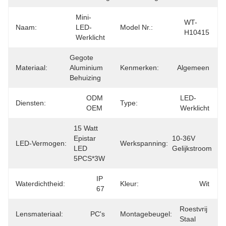
Mini-
WT-
Naam:
LED-
Model Nr.:
H10415
Werklicht
Gegote 
Materiaal:
Aluminium 
Kenmerken:
Algemeen
Behuizing
ODM 
LED-
Diensten:
Type:
OEM
Werklicht
15 Watt 
Epistar 
10-36V 
LED-Vermogen:
Werkspanning:
LED 
Gelijkstroom
5PCS*3W
IP 
Waterdichtheid:
Kleur:
Wit
67
Roestvrij 
Lensmateriaal:
PC's
Montagebeugel:
Staal