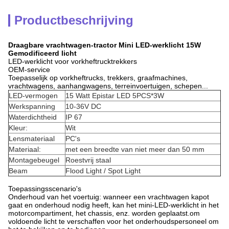
Productbeschrijving
Draagbare vrachtwagen-tractor Mini LED-werklicht 15W
Gemodificeerd licht
LED-werklicht voor vorkheftrucktrekkers
OEM-service
Toepasselijk op vorkheftrucks, trekkers, graafmachines,
vrachtwagens, aanhangwagens, terreinvoertuigen, schepen...
LED-vermogen
15 Watt Epistar LED 5PCS*3W
Werkspanning
10-36V DC
Waterdichtheid
IP 67
Kleur:
Wit
Lensmateriaal
PC's
Materiaal:
met een breedte van niet meer dan 50 mm
Montagebeugel
Roestvrij staal
Beam
Flood Light / Spot Light
Toepassingsscenario's
Onderhoud van het voertuig: wanneer een vrachtwagen kapot
gaat en onderhoud nodig heeft, kan het mini-LED-werklicht in het
motorcompartiment, het chassis, enz. worden geplaatst.om
voldoende licht te verschaffen voor het onderhoudspersoneel om