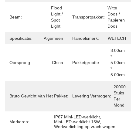
Flood 
Witte 
Light / 
Doos / 
Beam:
Transportpakket:
Spot 
Papieren 
Light
Doos
Specificatie:
Algemeen
Handelsmerk:
WETECH
8.00cm 
* 
Oorsprong:
China
Pakketgrootte:
5.00cm 
* 
5.00cm
20000 
1.500 
Stuks 
Bruto Gewicht Van Het Pakket:
Levering Vermogen:
Kg
Per 
Mond
IP67 Mini-LED-werklicht
, 
Markeren:
Mini-LED-werklicht 15W
, 
Werkverlichting op vrachtwagen