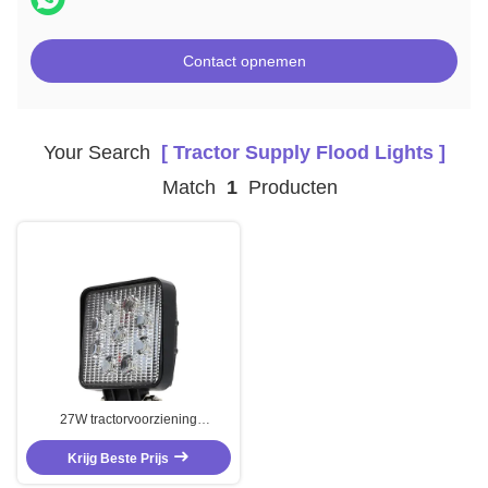
Contact opnemen
Your Search
[ Tractor Supply Flood Lights ]
Match
1
Producten
27W tractorvoorziening
overstroming lichten wit werk licht
Krijg Beste Prijs
met schakelaar