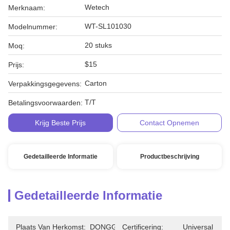
Wetech
Merknaam:
WT-SL101030
Modelnummer:
20 stuks
Moq:
$15
Prijs:
Carton
Verpakkingsgegevens:
T/T
Betalingsvoorwaarden:
Krijg Beste Prijs
Contact Opnemen
Gedetailleerde Informatie
Productbeschrijving
Gedetailleerde Informatie
Plaats Van Herkomst:
DONGGUAN
Certificering:
Universal