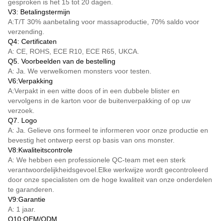
gesproken is het 15 tot 20 dagen.
V3: Betalingstermijn
A:
T/T
30% aanbetaling voor massaproductie, 70% saldo voor
verzending.
Q4: Certificaten
A: CE, ROHS, ECE R10, ECE R65, UKCA.
Q5. Voorbeelden van de bestelling
A: Ja. We verwelkomen monsters voor testen.
V6:Verpakking
A:Verpakt in een witte doos of in een dubbele blister en
vervolgens in de karton voor de buitenverpakking of op uw
verzoek.
Q7. Logo
A: Ja. Gelieve ons formeel te informeren voor onze productie en
bevestig het ontwerp eerst op basis van ons monster.
V8:Kwaliteitscontrole
A: We hebben een professionele QC-team met een sterk
verantwoordelijkheidsgevoel.Elke werkwijze wordt gecontroleerd
door onze specialisten om de hoge kwaliteit van onze onderdelen
te garanderen.
V9:Garantie
A: 1 jaar.
Q10:OEM/ODM