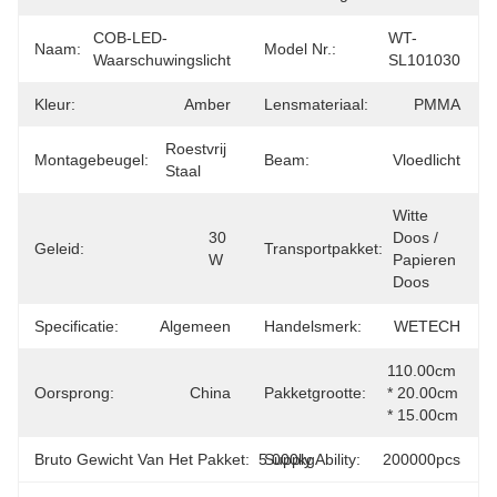
COB-LED-
WT-
Naam:
Model Nr.:
Waarschuwingslicht
SL101030
Kleur:
Amber
Lensmateriaal:
PMMA
Roestvrij 
Montagebeugel:
Beam:
Vloedlicht
Staal
Witte 
30 
Doos / 
Geleid:
Transportpakket:
W
Papieren 
Doos
Specificatie:
Algemeen
Handelsmerk:
WETECH
110.00cm 
Oorsprong:
China
Pakketgrootte:
* 20.00cm 
* 15.00cm
Bruto Gewicht Van Het Pakket:
5.000kg
Supply Ability:
200000pcs