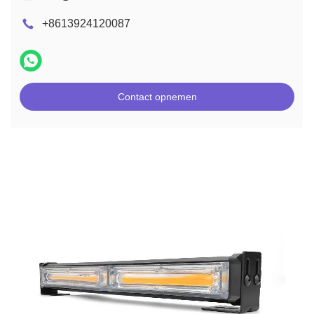
+8613924120087
Contact opnemen