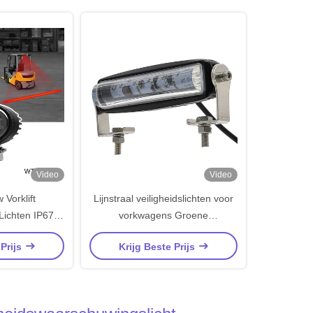
Video
Video
 Vorklift
Lijnstraal veiligheidslichten voor
Lichten IP67
vorkwagens Groene
igheidslicht
waarschuwingslichten voor
 Prijs
Krijg Beste Prijs
vorkwagens IP67