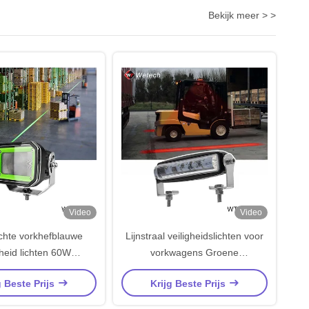
Bekijk meer > >
Video
Video
chte vorkhefblauwe
Lijnstraal veiligheidslichten voor
gheid lichten 60W
vorkwagens Groene
heflamp op maat
waarschuwingslichten voor
g Beste Prijs
Krijg Beste Prijs
vorkwagens IP67