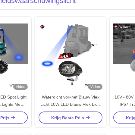
igheidswaarschuwingslicht
Video
Video
ED Spot Light
Waterdicht vorkhef Blauw Vlek
10V - 80V 
 Lights Met
Licht 10W LED Blauw Vlek Licht
IP67 Tr
an roestvrij
10V - 80V Met gegoten
Montageb
 Prijs
Krijg Beste Prijs
Krij
l
aluminium behuizing