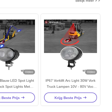
Bekijk meer > >
Video
Video
Blauw LED Spot Light
IP67 Vorklift Arc Light 30W Vork
uck Spot Lights Met
Truck Lampen 10V - 80V Voor
eugel van roestvrij
voetgangersveiligheid En Vorklift
g Beste Prijs
Krijg Beste Prijs
staal
Zone