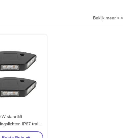
Bekijk meer > >
6W staartlift
gslichten IP67 trailer
cht voor bouwplaats
g Beste Prijs