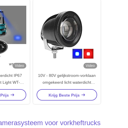
Video
Video
rdicht IP67
10V - 80V gelijkstroom-vorklaan
 Light WT-
omgekeerd licht waterdicht
achtwagens en
vorklaan blauw vlek
 Prijs
Krijg Beste Prijs
pparatuur
waarschuwingslicht
amerasysteem voor vorkheftrucks