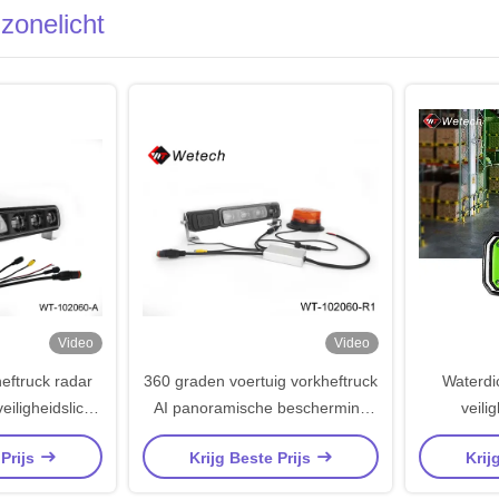
 zonelicht
Video
Video
eftruck radar
360 graden voertuig vorkheftruck
Waterdi
eiligheidslicht
AI panoramische bescherming
veili
ox systeem
waarschuwingslicht weergave
vork
 Prijs
Krijg Beste Prijs
Krij
besturingssysteem