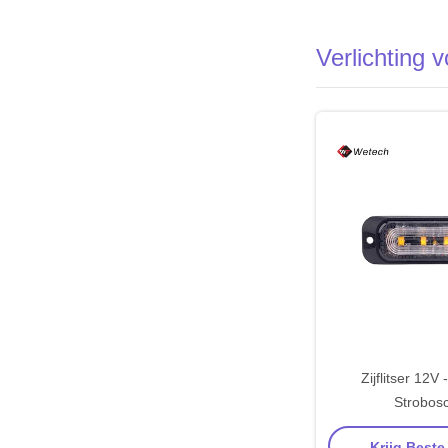
Verlichting 
Zijflitser 12V
Strobos
Waarschuwingsl
Krijg Beste