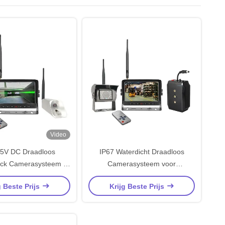
Video
5V DC Draadloos
IP67 Waterdicht Draadloos
uck Camerasysteem –
Camerasysteem voor
ht, Zwaar Uitvoering
Vorkheftruck met 19dBM
g Beste Prijs
Krijg Beste Prijs
ftruck Monitoring
Zendvermogen en 50Ω
Impedantie