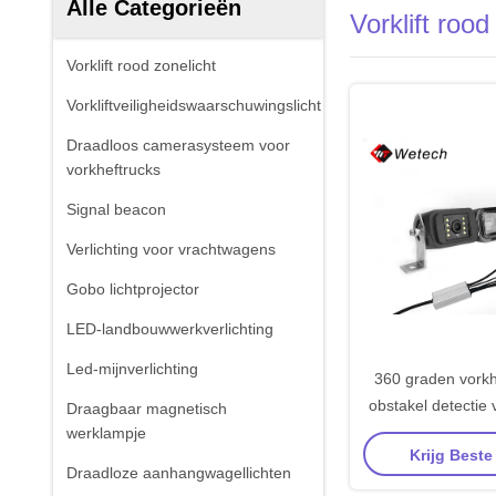
Alle Categorieën
Vorklift rood
Vorklift rood zonelicht
Vorkliftveiligheidswaarschuwingslicht
Draadloos camerasysteem voor
vorkheftrucks
Signal beacon
Verlichting voor vrachtwagens
Gobo lichtprojector
LED-landbouwwerkverlichting
Led-mijnverlichting
360 graden vorkh
obstakel detectie v
Draagbaar magnetisch
view controleb
werklampje
Krijg Beste
Draadloze aanhangwagellichten