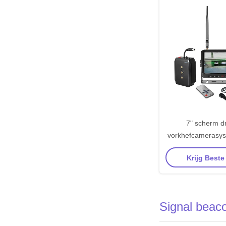
7" scherm d
vorkhefcamerasy
meter zendaf
Krijg Beste
automatische sch
Signal beac