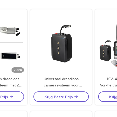
Video
ch draadloos
Universaal draadloos
10V–4
steem met 250
camerasysteem voor
Vorkheftr
d voor zware
vorkheftrucks met 10000 mAh
Waterdic
 Prijs
Krijg Beste Prijs
Krij
ing
batterij en ODM OEM-service
Vorkhe
voor precisiebewaking