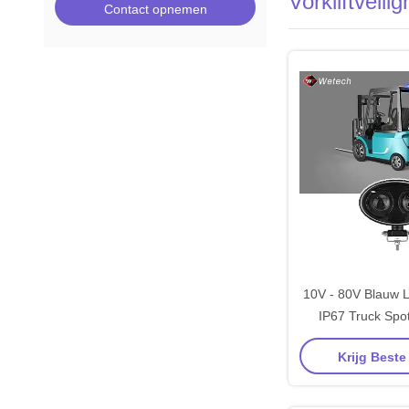
Vorkliftveil
Contact opnemen
10V - 80V Blauw L
IP67 Truck Spot
Montagebeugel v
Krijg Beste
staa