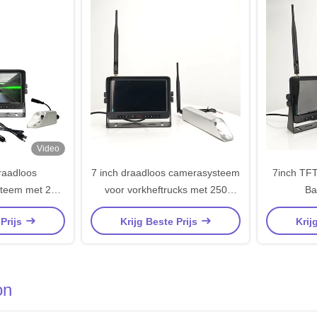
Video
raadloos
7 inch draadloos camerasysteem
7inch TFT
steem met 250
voor vorkheftrucks met 250
Ba
stand en
meter zendbereik, 1024x600
 Prijs
Krijg Beste Prijs
Krij
ermwisseling
resolutie en 450 CD/M2
helderheid
on