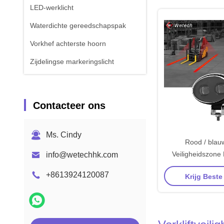
LED-werklicht
Waterdichte gereedschapspak
Vorkhef achterste hoorn
Zijdelingse markeringslicht
Contacteer ons
Ms. Cindy
Rood / blauw
Veiligheidszone 
info@wetechhk.com
Vork Truck Veil
+8613924120087
Krijg Beste