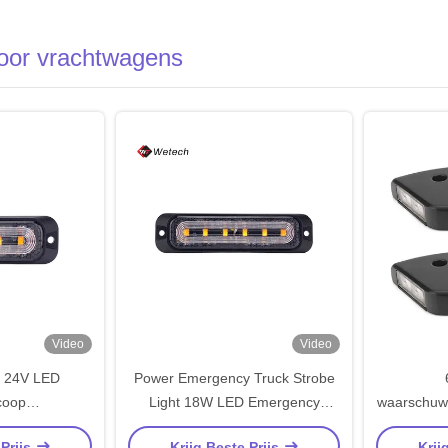
voor vrachtwagens
Video
Video
 - 24V LED
Power Emergency Truck Strobe
coop
Light 18W LED Emergency
waarschuwin
ichten IP67
Vehicle Lights
plaat li
 Prijs
Krijg Beste Prijs
Krij