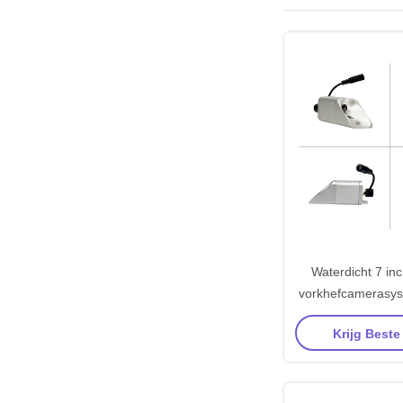
Waterdicht 7 in
vorkhefcamerasy
meter zendafstan
Krijg Beste
monitor