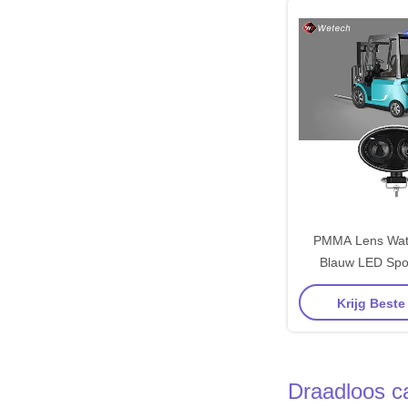
PMMA Lens Wate
Blauw LED Spot
RL10310 voor vr
Krijg Beste
technische a
Draadloos c