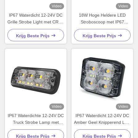
Video
Video
IP67 Waterdicht 12-24V DC
18W Hoge Heldere LED
Grille Strobe Light met CREE
Stroboscoop met IP67
LED-chips voor
Waterdicht en PC Lens
vrachtwagenwaarschuwing
Materialen voor
Krijg Beste Prijs
Krijg Beste Prijs
en Strobe Flashing
Vrachtwagens en
Hulpdiensten
Video
Video
IP67 Waterdichte 12-24V DC
IP67 Waterdicht 12-24V DC
Truck Strobe Lamp met
Amber Geel Knipperend LED
CREE LED Chips voor
Stroboscooplicht voor
Voertuigwaarschuwing
Noodwaarschuwing in
Krijg Beste Prijs
Krijg Beste Prijs