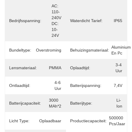
AC: 
110-
240V 
Bedrijfsspanning:
Waterdicht Tarief:
IP65
DC: 
10-
24V
Aluminium 
Bundeltype:
Overstroming
Behuizingsmateriaal:
En Pc
3-4 
Lensmateriaal:
PMMA
Oplaadtijd:
Uur
4-6 
Ontlaadtijd:
Batterijspanning:
7,4V
Uur
3000 
Li-
Batterijcapaciteit:
Batterijtype:
MAh*2
Ion
500000 
Licht Type:
Oplaadbaar
Productiecapaciteit:
Pcs/jaar