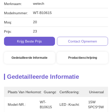
wetech
Merknaam:
WT-B10615
Modelnummer:
20
Moq:
23
Prijs:
Krijg Beste Prijs
Contact Opnemen
Gedetailleerde Informatie
Productbeschrijving
Gedetailleerde Informatie
Plaats Van Herkomst:
Guangdong
Certificering:
Universal
WT-
15W 
Model-NR.:
LED -kracht:
B10615
5PCS*3W