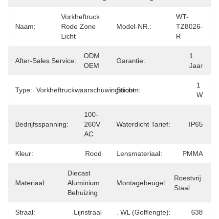
Vorkheftruck 
WT-
Naam:
Rode Zone 
Model-NR.:
TZ8026-
Licht
R
ODM 
1 
After-Sales Service:
Garantie:
OEM
Jaar
1 
Type:
Vorkheftruckwaarschuwingslicht
Stroom:
W
100-
Bedrijfsspanning:
260V 
Waterdicht Tarief:
IP65
AC
Kleur:
Rood
Lensmateriaal:
PMMA
Diecast 
Roestvrij 
Materiaal:
Aluminium 
Montagebeugel:
Staal
Behuizing
Straal:
Lijnstraal
. WL (golflengte):
638