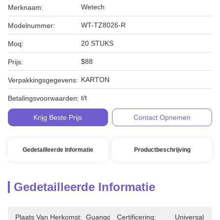
Wetech
Merknaam:
WT-TZ8026-R
Modelnummer:
20 STUKS
Moq:
$88
Prijs:
KARTON
Verpakkingsgegevens:
t/t
Betalingsvoorwaarden:
Krijg Beste Prijs
Contact Opnemen
Gedetailleerde Informatie
Productbeschrijving
Gedetailleerde Informatie
Plaats Van Herkomst:
Guangdong
Certificering:
Universal