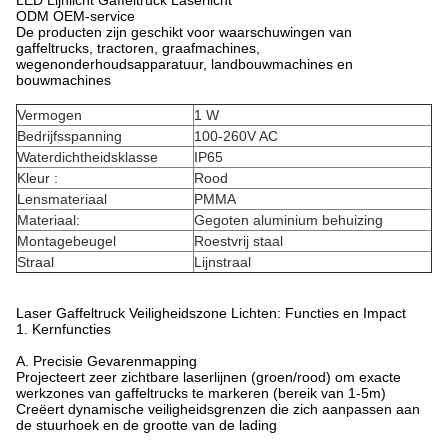
LED Lijnlicht Gaffeltruck Laserlicht
ODM OEM-service
De producten zijn geschikt voor waarschuwingen van
gaffeltrucks, tractoren, graafmachines,
wegenonderhoudsapparatuur, landbouwmachines en
bouwmachines
Vermogen
1 W
Bedrijfsspanning
100-260V AC
Waterdichtheidsklasse
IP65
Kleur :
Rood
Lensmateriaal
PMMA
Materiaal:
Gegoten aluminium behuizing
Montagebeugel
Roestvrij staal
Straal
Lijnstraal
Laser Gaffeltruck Veiligheidszone Lichten: Functies en Impact
1. Kernfuncties
A. Precisie Gevarenmapping
Projecteert zeer zichtbare laserlijnen (groen/rood) om exacte
werkzones van gaffeltrucks te markeren (bereik van 1-5m)
Creëert dynamische veiligheidsgrenzen die zich aanpassen aan
de stuurhoek en de grootte van de lading