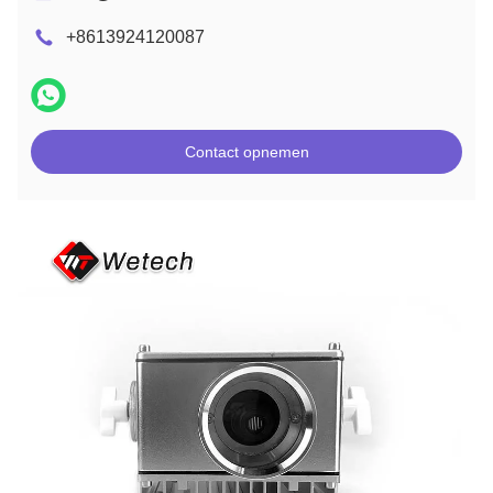
+8613924120087
Contact opnemen