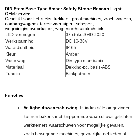
DIN Stem Base Type Amber Safety Strobe Beacon Light
OEM-service
Geschikt voor heftrucks, trekkers, graafmachines, vrachtwagens,
aanhangwagens, terreinvoertuigen, schepen,
wegreinigingsvoertuigen, wegonderhoudstechniek......
LED-vermogen
32 stuks SMD 3030
Werkspanning
DC 10-36V
Waterdichtheid
IP 65
Kleur
Amber
Vaste weg
Din type stambasis
Materiaal
Dekking-pc, basis-ABS
Functie
Blinkpatroon
Functies
Veiligheidswaarschuwing
: In industriële omgevingen
kunnen bakens met knipperende waarschuwingslichten
werknemers waarschuwen voor mogelijke gevaren,
zoals bewegende machines, gevaarlijke gebieden of