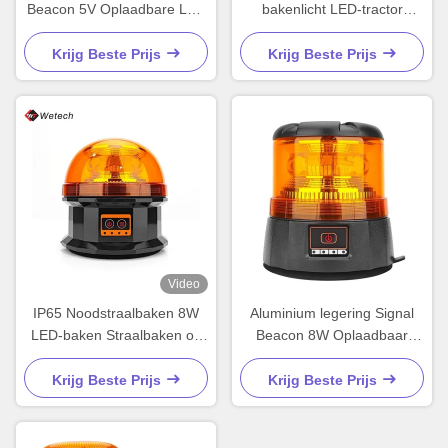
Beacon 5V Oplaadbare LED
bakenlicht LED-tractor
Beacon Op maat
flitsende Amber lichten
Krijg Beste Prijs
Krijg Beste Prijs
Video
IP65 Noodstraalbaken 8W
Aluminium legering Signal
LED-baken Straalbaken op
Beacon 8W Oplaadbaar
maat
Flitsend Beacon Amber
Krijg Beste Prijs
Krijg Beste Prijs