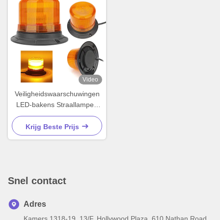
Video
Veiligheidswaarschuwingen
LED-bakens Straallampen
Auto-licht accessoires voor
vorklifttrekkers
Krijg Beste Prijs
Snel contact
Adres
Kamers 1318-19, 13/F, Hollywood Plaza, 610 Nathan Road,