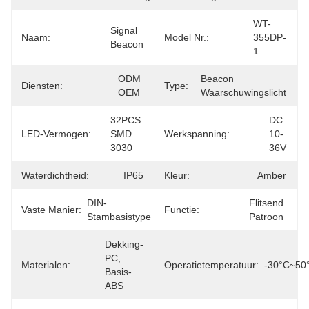
WT-
Signal 
Naam:
Model Nr.:
355DP-
Beacon
1
ODM 
Beacon 
Diensten:
Type:
OEM
Waarschuwingslicht
32PCS 
DC 
LED-Vermogen:
SMD 
Werkspanning:
10-
3030
36V
Waterdichtheid:
IP65
Kleur:
Amber
DIN-
Flitsend 
Vaste Manier:
Functie:
Stambasistype
Patroon
Dekking-
PC, 
Materialen:
Operatietemperatuur:
-30°c~50
Basis-
ABS