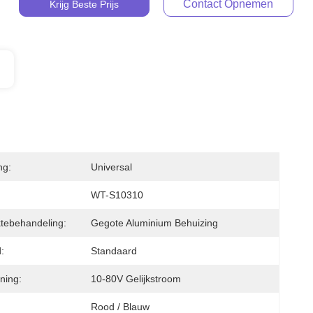
Contact Opnemen
Krijg Beste Prijs
ng:
Universal
:
WT-S10310
tebehandeling:
Gegote Aluminium Behuizing
:
Standaard
ning:
10-80V Gelijkstroom
Rood / Blauw