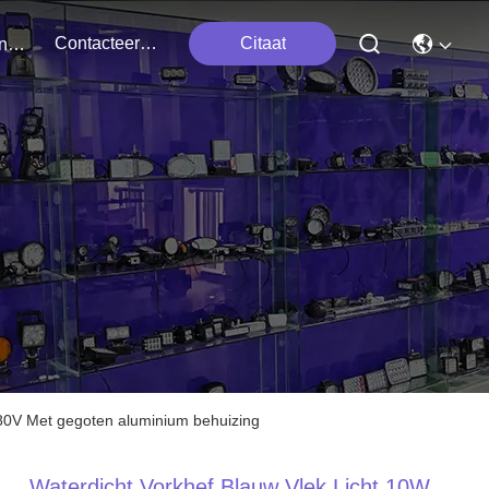
Contacteer Ons
Citaat
Evenementen
 80V Met gegoten aluminium behuizing
Waterdicht Vorkhef Blauw Vlek Licht 10W