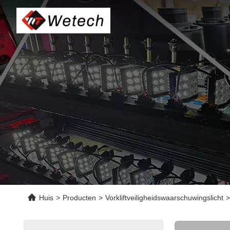
Huis
>
Producten
>
Vorkliftveiligheidswaarschuwingslicht
>