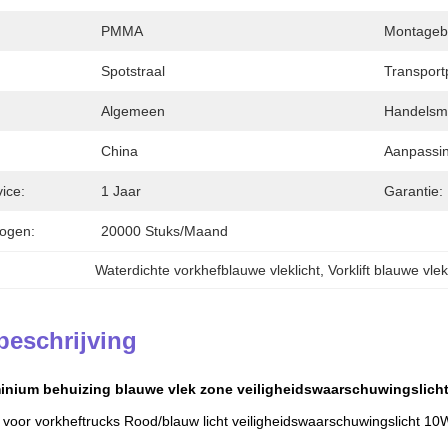
:
PMMA
Montageb
Spotstraal
Transport
Algemeen
Handelsm
China
Aanpassin
ice:
1 Jaar
Garantie:
ogen:
20000 Stuks/maand
Waterdichte vorkhefblauwe vleklicht
, 
Vorklift blauwe vle
beschrijving
inium behuizing blauwe vlek zone veiligheidswaarschuwingslicht 
 voor vorkheftrucks Rood/blauw licht veiligheidswaarschuwingslicht 10