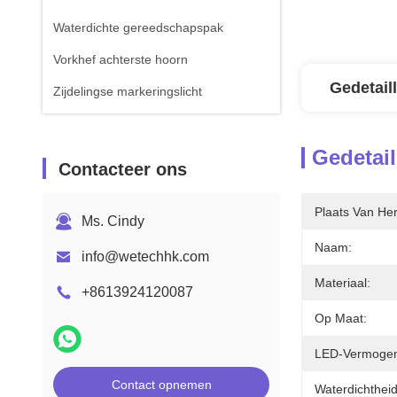
Waterdichte gereedschapspak
Vorkhef achterste hoorn
Gedetail
Zijdelingse markeringslicht
Gedetail
Contacteer ons
Plaats Van He
Ms. Cindy
Naam:
info@wetechhk.com
Materiaal:
+8613924120087
Op Maat:
LED-Vermoge
Contact opnemen
Waterdichtheid