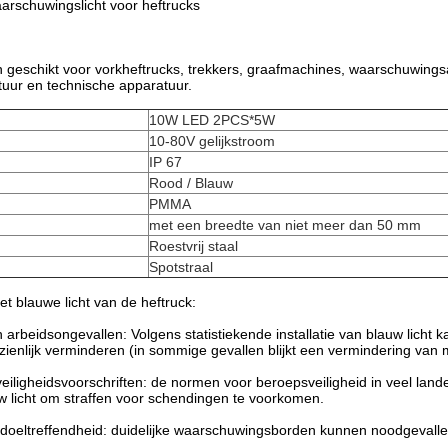
aarschuwingslicht voor heftrucks
n geschikt voor vorkheftrucks, trekkers, graafmachines, waarschuwin
uur en technische apparatuur.
10W LED 2PCS*5W
10-80V gelijkstroom
IP 67
Rood / Blauw
PMMA
met een breedte van niet meer dan 50 mm
Roestvrij staal
Spotstraal
t blauwe licht van de heftruck:
arbeidsongevallen: Volgens statistiekende installatie van blauw licht 
ienlijk verminderen (in sommige gevallen blijkt een vermindering van
eiligheidsvoorschriften: de normen voor beroepsveiligheid in veel lan
w licht om straffen voor schendingen te voorkomen.
doeltreffendheid: duidelijke waarschuwingsborden kunnen noodgevallen 