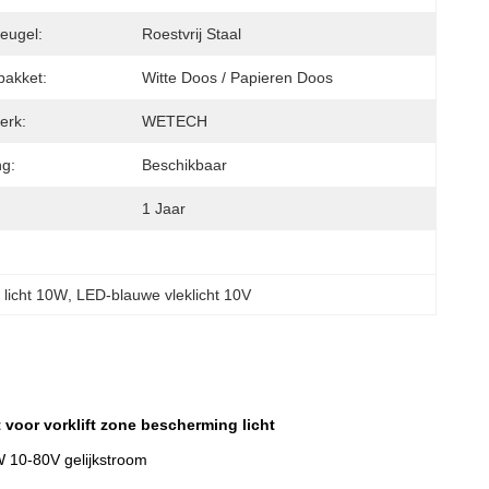
eugel:
Roestvrij Staal
pakket:
Witte Doos / Papieren Doos
erk:
WETECH
g:
Beschikbaar
1 Jaar
k licht 10W
, 
LED-blauwe vleklicht 10V
voor vorklift zone bescherming licht
W 10-80V gelijkstroom