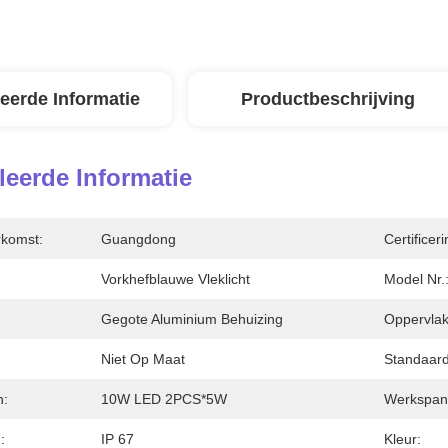
leerde Informatie
Productbeschrijving
leerde Informatie
rkomst:
Guangdong
Certificeri
Vorkhefblauwe Vleklicht
Model Nr.
Gegote Aluminium Behuizing
Oppervlak
Niet Op Maat
Standaard
n:
10W LED 2PCS*5W
Werkspan
:
IP 67
Kleur: