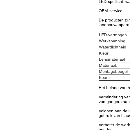
LED-spotlicht: w
OEM-service
De producten zij
landbouwapparat
LED-vermogen
Werkspanning
Waterdichtheid
Kleur:
Lensmateriaal
Materiaal:
Montagebeugel
Beam
Het belang van he
Vermindering van 
voetgangers aanz
Voldoen aan de v
gebruik van blau
Verbeter de werk
houden.